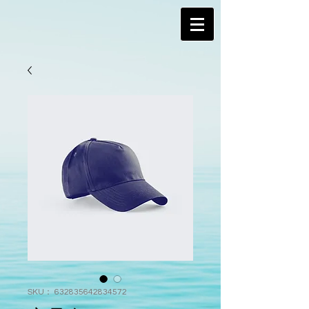
SKU： 632835642834572