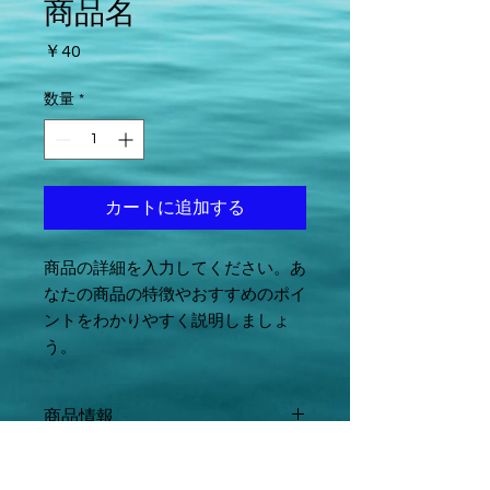
商品名
価
￥40
格
数量
*
カートに追加する
商品の詳細を入力してください。あ
なたの商品の特徴やおすすめのポイ
ントをわかりやすく説明しましょ
う。
商品情報
商品の詳細を入力してください。サイ
返品・返金ポリシー
ズ、素材、取扱説明に加え、商品の特